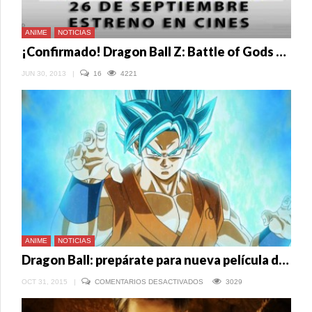
ANIME
NOTICIAS
¡Confirmado! Dragon Ball Z: Battle of Gods en cines peruanos en setiembre
JUN 30, 2013
|
16
4221
ANIME
NOTICIAS
Dragon Ball: prepárate para nueva película de Goku
EN
OCT 31, 2015
|
COMENTARIOS DESACTIVADOS
3029
DRAGON
BALL:
PREPÁRATE