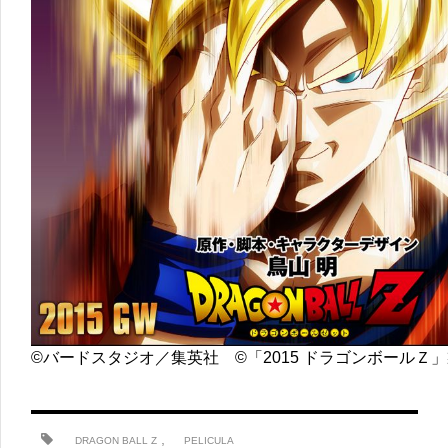
©バードスタジオ／集英社 ©「2015 ドラゴンボールＺ
,
DRAGON BALL Z
PELICULA