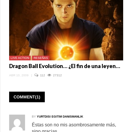
PARA
NUEVA
PELÍCULA
DE
GOKU
LIVE ACTION
RESEÑAS
Dragon Ball Evolution… ¿El fin de una leyenda? II
ABR 10, 2009
|
112
27312
COMMENT(1)
BY
YURTDISI EGITIM DANISMANLIK
Éstas son no mis asombrosamente más,
sino gracias.