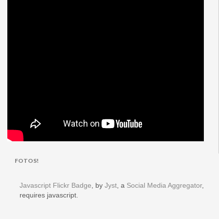
FOTOS!
Javascript Flickr Badge
, by
Jyst
, a
Social Media Aggregator
,
requires javascript.