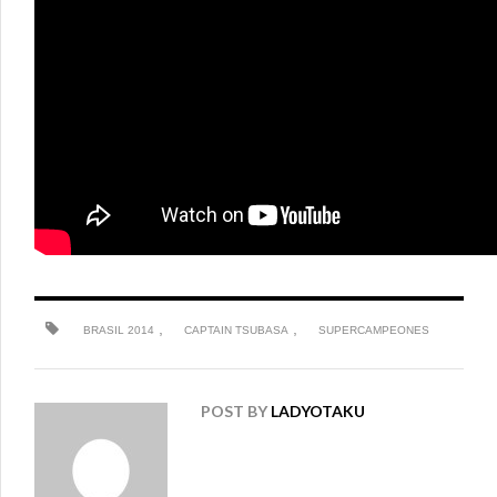
,
,
BRASIL 2014
CAPTAIN TSUBASA
SUPERCAMPEONES
POST BY
LADYOTAKU