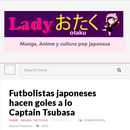
Futbolistas japoneses
hacen goles a lo
Captain Tsubasa
ANIME
,
MANGA
,
NOTICIAS
|
05 MAY, 2014
|
COMENTARIOS
EN
DESACTIVADOS
2053
FUTBOLISTAS