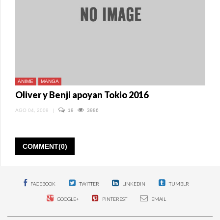
ANIME
MANGA
Oliver y Benji apoyan Tokio 2016
AGO 04, 2009
|
19
3986
COMMENT(0)
FACEBOOK
TWITTER
LINKEDIN
TUMBLR
GOOGLE+
PINTEREST
EMAIL