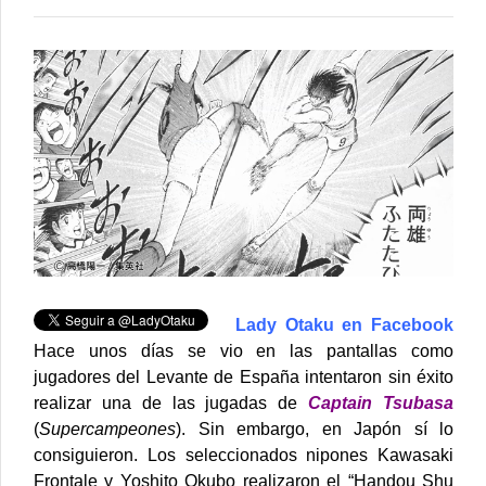
JAPONESES
HACEN
GOLES
A
LO
CAPTAIN
TSUBASA
Lady Otaku en Facebook
Hace unos días se vio en las pantallas como
jugadores del Levante de España intentaron sin éxito
realizar una de las jugadas de
Captain Tsubasa
(
Supercampeones
).
Sin embargo, en Japón sí lo
consiguieron. Los seleccionados nipones Kawasaki
Frontale y Yoshito Okubo realizaron el “Handou Shu