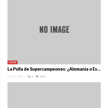
ANIME
La Polla de Supercampeones: ¿Alemania o España?
JUL 07, 2010
|
5
3441