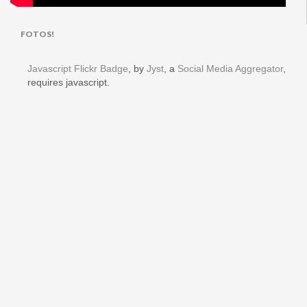
FOTOS!
Javascript Flickr Badge
, by
Jyst
, a
Social Media Aggregator
,
requires javascript.