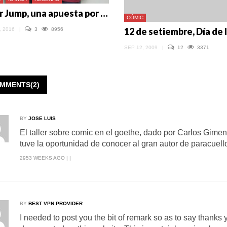
Over Jump, una apuesta por el ‘manga’ hecho en el Perú
CÓMIC
, 2016
|
3
8956
SEP 12, 2009
|
12
3371
MMENTS(2)
BY
JOSE LUIS
El taller sobre comic en el goethe, dado por Carlos Gimen
tuve la oportunidad de conocer al gran autor de paracuel
2953 WEEKS AGO | |
BY
BEST VPN PROVIDER
I needed to post you the bit of remark so as to say thanks