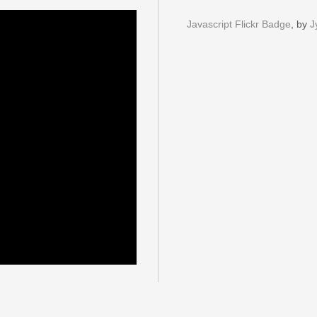
Javascript Flickr Badge
, by
J