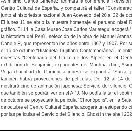
Asimismo, Carlos Giménez, animará la conferencia “Revisión d
Centro Cultural de España, y compartirá el taller “Considerac
junto al historietista nacional Juan Acevedo, del 20 al 22 de o
El lunes 11 se abrió la muestra homenaje al peruano nisei R
gráfico. El 14 la Casa Museo José Carlos Mariátegui acogerá “
la historieta del Perú”, selección de la obra de Manuel Atan
Canele R, que representan los años entre 1867 y 1907. Por su 
el 15 de octubre “Historieta Trujillana Contemporánea”, mient
muestras “Centenario del Cruce de los Alpes” en el Cent
exhibición de Benjamín, exponentes del Manhua chini, Asim
Vega (Facultad de Comunicaciones) se expondrá “Suiza, p
también habrá proyecciones de películas. Del 12 al 14 de
mostrará cine de animación japonesa: Servicio del silencio, 
que también se podrán ver en el APJ. No podía faltar el séptim
de octubre se proyectará la película “Chronópolis”, en la Sal
de octubre el Centro Cultural España acogerá un estupendo c
por las películas el Servicio del Silencio, Ghost in the shell 2