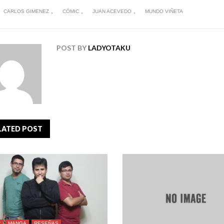
,
,
,
CARLOS GIMENEZ
CÓMIC
JUAN ACEVEDO
MUNDO VIÑETA
POST BY
LADYOTAKU
LATED POST
C
MANGA
RESEÑAS