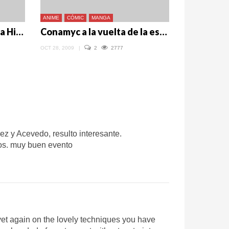
ANIME
CÓMIC
MANGA
12 de setiembre, Día de la Historieta Peruana, a celebrarlo con pisco
Conamyc a la vuelta de la esquina
OCT 28, 2009
|
2
2777
ez y Acevedo, resulto interesante.
los. muy buen evento
 yet again on the lovely techniques you have