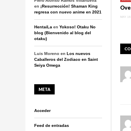
Piero Alonso Ramos Villanueva
en
¡Resurrección! Shaman King
regresa con nuevo anime en 2021
MAY 16
HentaiLa
en
Yokoso! Otaku No
blog (Bienvenido al blog del
otaku)
CO
Luis Moreno
en
Los nuevos
Caballeros del Zodiaco en Saint
Seiya Omega
META
Acceder
Feed de entradas