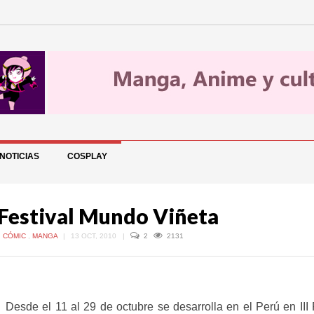
NOTICIAS
COSPLAY
I Festival Mundo Viñeta
,
CÓMIC
,
MANGA
|
13 OCT, 2010
|
2
2131
Desde el 11 al 29 de octubre se desarrolla en el Perú en III