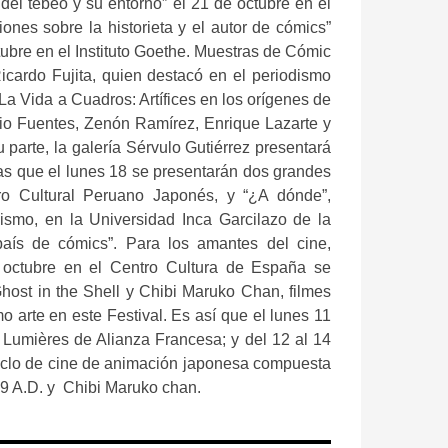
el tebeo y su entorno” el 21 de octubre en el
iones sobre la historieta y el autor de cómics”
ctubre en el Instituto Goethe. Muestras de Cómic
icardo Fujita, quien destacó en el periodismo
La Vida a Cuadros: Artífices en los orígenes de
asio Fuentes, Zenón Ramírez, Enrique Lazarte y
parte, la galería Sérvulo Gutiérrez presentará
ras que el lunes 18 se presentarán dos grandes
ro Cultural Peruano Japonés, y “¿A dónde”,
ismo, en la Universidad Inca Garcilazo de la
aís de cómics”. Para los amantes del cine,
 octubre en el Centro Cultura de España se
Ghost in the Shell y Chibi Maruko Chan, filmes
o arte en este Festival. Es así que el lunes 11
a Lumières de Alianza Francesa; y del 12 al 14
iclo de cine de animación japonesa compuesta
029 A.D. y Chibi Maruko chan.