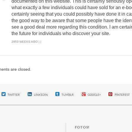
documented on this website. This is certainly seriously op
what exactly a few individuals could have sold for an e-b
certainly seeing that you could possibly have done it in c
the good way to be aware that some people have the iden
see a good deal more regarding this condition. I am certai
the future for individuals who discover your site.
2953 WEEKS AGO | |
nts are closed.
TWITTER
LINKEDIN
TUMBLR
GOOGLE+
PINTEREST
FOTOS!