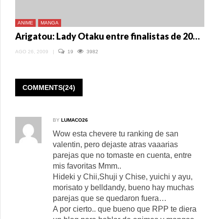
ANIME
MANGA
Arigatou: Lady Otaku entre finalistas de 20Blogs peruanos
AGO 26, 2009
|
19
3982
COMMENTS(24)
BY
LUMACO26
Wow esta chevere tu ranking de san
valentin, pero dejaste atras vaaarias
parejas que no tomaste en cuenta, entre
mis favoritas Mmm..
Hideki y Chii,Shuji y Chise, yuichi y ayu,
morisato y belldandy, bueno hay muchas
parejas que se quedaron fuera…
A por cierto.. que bueno que RPP te diera