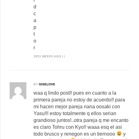
d
c
a
p
t
o
r
2953 WEEKS AGO | |
BY
GISELOVE
waa q lindo post!! pues en cuanto a la
primera pareja no estoy de acuerdo!! para
mi hacen mejor pareja nana oosaki con
Yasu!!! estoy totalmente q ellos serian
grandioso juntos!..otra pareja q me encanto
es claro Tohru con Kyo!! waaa esq el asi
todo brusco y renegon es un tiernooo
y