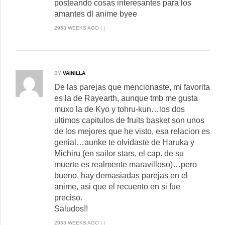
posteando cosas interesantes para los
amantes dl anime byee
2953 WEEKS AGO | |
BY
VAINILLA
De las parejas que mencionaste, mi favorita
es la de Rayearth, aunque tmb me gusta
muxo la de Kyo y tohru-kun…los dos
ultimos capitulos de fruits basket son unos
de los mejores que he visto, esa relacion es
genial…aunke te olvidaste de Haruka y
Michiru (en sailor stars, el cap. de su
muerte es realmente maravilloso)…pero
bueno, hay demasiadas parejas en el
anime, asi que el recuento en si fue
preciso.
Saludos!!
2953 WEEKS AGO | |