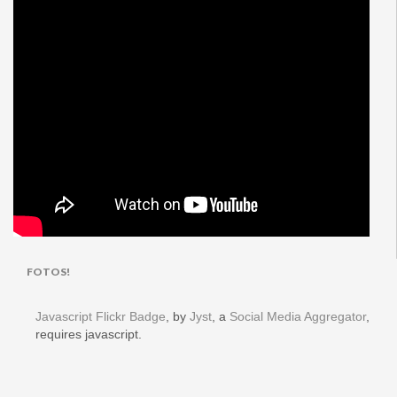
FOTOS!
Javascript Flickr Badge
, by
Jyst
, a
Social Media Aggregator
,
requires javascript.