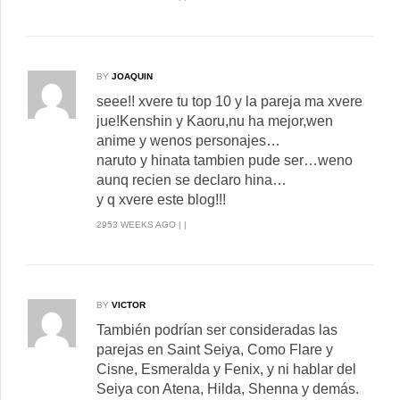
BY
JOAQUIN
seee!! xvere tu top 10 y la pareja ma xvere
jue!Kenshin y Kaoru,nu ha mejor,wen
anime y wenos personajes…
naruto y hinata tambien pude ser…weno
aunq recien se declaro hina…
y q xvere este blog!!!
2953 WEEKS AGO | |
BY
VICTOR
También podrían ser consideradas las
parejas en Saint Seiya, Como Flare y
Cisne, Esmeralda y Fenix, y ni hablar del
Seiya con Atena, Hilda, Shenna y demás.