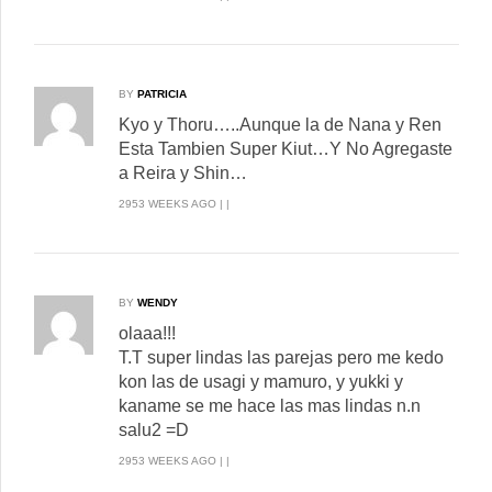
BY
PATRICIA
Kyo y Thoru…..Aunque la de Nana y Ren
Esta Tambien Super Kiut…Y No Agregaste
a Reira y Shin…
2953 WEEKS AGO | |
BY
WENDY
olaaa!!!
T.T super lindas las parejas pero me kedo
kon las de usagi y mamuro, y yukki y
kaname se me hace las mas lindas n.n
salu2 =D
2953 WEEKS AGO | |