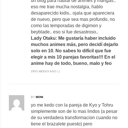
un blog para hablar de animes y mangas..
eso me trae mucha nostalgia, hablo
desaparecido kidis.. ojala que apareciera
de nuevo, pero que sea mas profundo, no
como las temporadas de digimon y
beyblade.. eso si fue desastroso..
Lady Otaku: Me gustaría haber incluido
muchos animes más, pero decidí dejarlo
solo en 10. No sabes lo difícil que fue
elegir a mis 10 parejas favoritas!!! En el
anime hay de todo, bueno, malo y feo
2953 WEEKS AGO | |
BY
MONI
yo me kedo con la pareja de Kyo y Tohru
simplemente son de lo mas lindos (a pesar
de su verdadera transformacion cuando no
tiene el brazalete puesto) pero