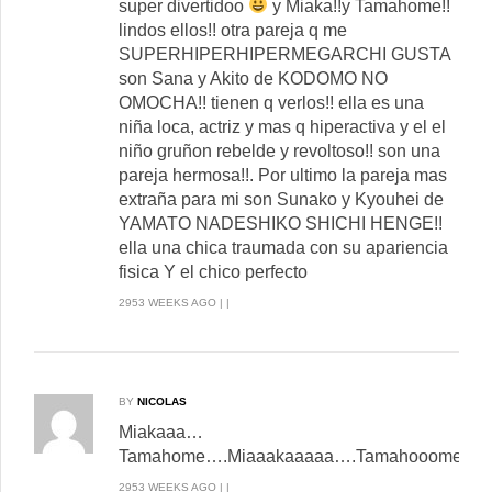
super divertidoo
y Miaka!!y Tamahome!!
lindos ellos!! otra pareja q me
SUPERHIPERHIPERMEGARCHI GUSTA
son Sana y Akito de KODOMO NO
OMOCHA!! tienen q verlos!! ella es una
niña loca, actriz y mas q hiperactiva y el el
niño gruñon rebelde y revoltoso!! son una
pareja hermosa!!. Por ultimo la pareja mas
extraña para mi son Sunako y Kyouhei de
YAMATO NADESHIKO SHICHI HENGE!!
ella una chica traumada con su apariencia
fisica Y el chico perfecto
2953 WEEKS AGO | |
BY
NICOLAS
Miakaaa…
Tamahome….Miaaakaaaaa….Tamahooomeeeeee
2953 WEEKS AGO | |