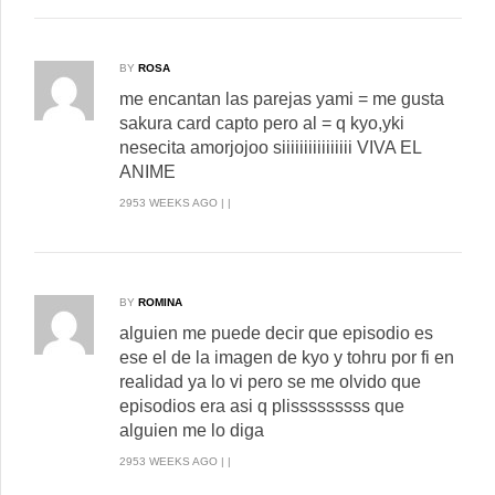
BY
ROSA
me encantan las parejas yami = me gusta
sakura card capto pero al = q kyo,yki
nesecita amorjojoo siiiiiiiiiiiiiiii VIVA EL
ANIME
2953 WEEKS AGO | |
BY
ROMINA
alguien me puede decir que episodio es
ese el de la imagen de kyo y tohru por fi en
realidad ya lo vi pero se me olvido que
episodios era asi q plisssssssss que
alguien me lo diga
2953 WEEKS AGO | |