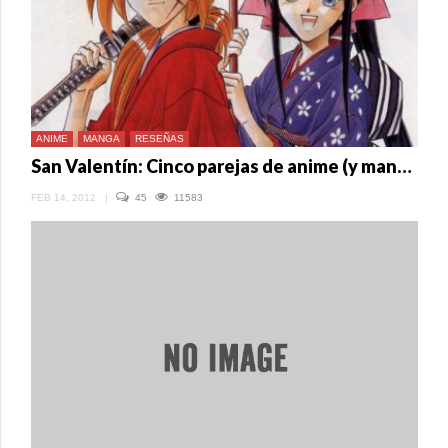
ANIME
MANGA
RESEÑAS
San Valentín: Cinco parejas de anime (y manga) para recordar
FEB 14, 2012
|
45
11583