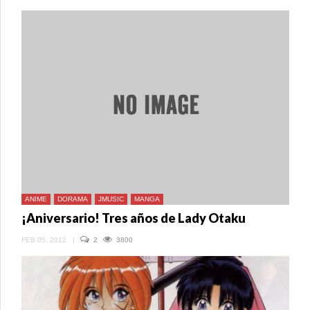
ANIME
DORAMA
JMUSIC
MANGA
¡Aniversario! Tres años de Lady Otaku
FEB 05, 2012
|
2
3800