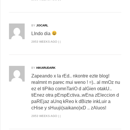
BY
JOCARL
LIndo dia
2953 WEEKS AGO | |
BY
HIKARUDARK
Zapeando x la rEd.. nkontre ezte blog!
realmnt m parec mui weno ! =).. al mnOz nu
ez el tiPiko comnTariO d alGien otakU..
tiEnez otra pErspEctiva..wEna zEleccion d
paREjaz aUnq kReo k dBizte inkLuir a
cHise y sHuuji(saikano)xD .. zAluos!
2953 WEEKS AGO | |