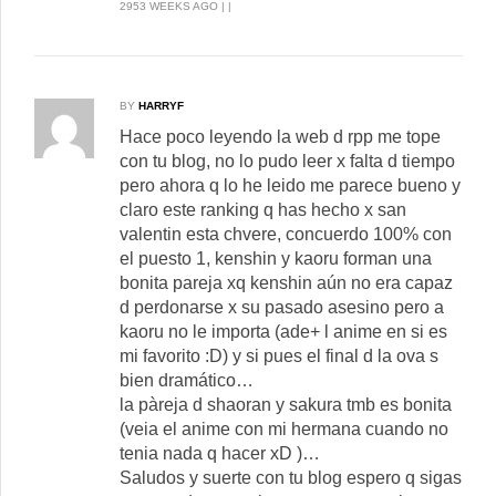
2953 WEEKS AGO | |
BY
HARRYF
Hace poco leyendo la web d rpp me tope
con tu blog, no lo pudo leer x falta d tiempo
pero ahora q lo he leido me parece bueno y
claro este ranking q has hecho x san
valentin esta chvere, concuerdo 100% con
el puesto 1, kenshin y kaoru forman una
bonita pareja xq kenshin aún no era capaz
d perdonarse x su pasado asesino pero a
kaoru no le importa (ade+ l anime en si es
mi favorito :D) y si pues el final d la ova s
bien dramático…
la pàreja d shaoran y sakura tmb es bonita
(veia el anime con mi hermana cuando no
tenia nada q hacer xD )…
Saludos y suerte con tu blog espero q sigas