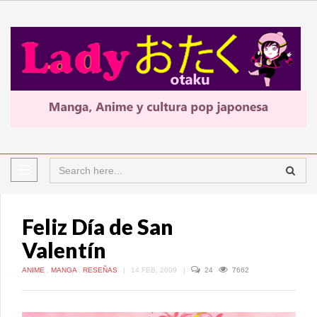
Feliz Día de San
Valentín
ANIME
,
MANGA
,
RESEÑAS
|
14 FEB, 2009
|
24
7662