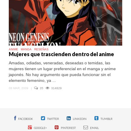
ANIME
MANGA
RESEÑAS
Mujeres que trascienden dentro del anime
Amadas, odiadas, veneradas, deseadas o temidas, las
mujeres tienen un lugar preferencial en el manga y anime
japonés. No hay argumento que pueda funcionar sin el
elemento femenino, ya ...
08 MAR, 2009
|
35
314829
FACEBOOK
TWITTER
LINKEDIN
TUMBLR
GOOGLE+
PINTEREST
EMAIL