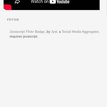
FOTOS!
Javascript Flickr Badge
, by
Jyst
, a
Social Media Aggregator
,
requires javascript.