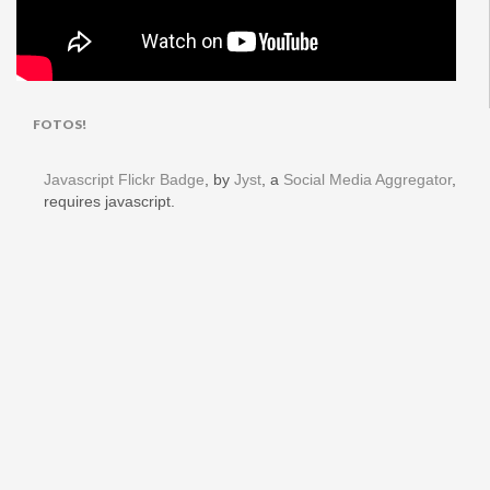
FOTOS!
Javascript Flickr Badge
, by
Jyst
, a
Social Media Aggregator
,
requires javascript.