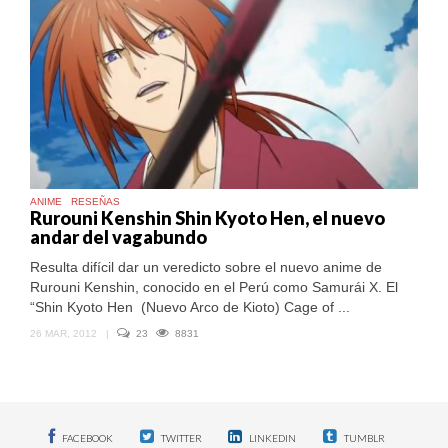
ANIME
RESEÑAS
Rurouni Kenshin Shin Kyoto Hen, el nuevo
andar del vagabundo
Resulta difícil dar un veredicto sobre el nuevo anime de
Rurouni Kenshin, conocido en el Perú como Samurái X. El
“Shin Kyoto Hen (Nuevo Arco de Kioto) Cage of ...
26 MAR, 2012
|
23
8831
FACEBOOK
TWITTER
LINKEDIN
TUMBLR