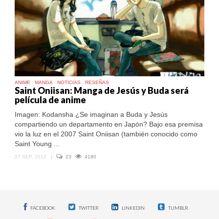
ANIME
MANGA
NOTICIAS
RESEÑAS
Saint Oniisan: Manga de Jesús y Buda será
película de anime
Imagen: Kodansha ¿Se imaginan a Buda y Jesús
compartiendo un departamento en Japón? Bajo esa premisa
vio la luz en el 2007 Saint Oniisan (también conocido como
Saint Young ...
27 SEP, 2012
|
23
4180
FACEBOOK
TWITTER
LINKEDIN
TUMBLR