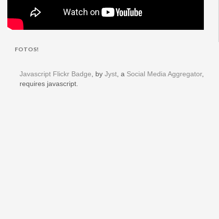
FOTOS!
Javascript Flickr Badge
, by
Jyst
, a
Social Media Aggregator
,
requires javascript.