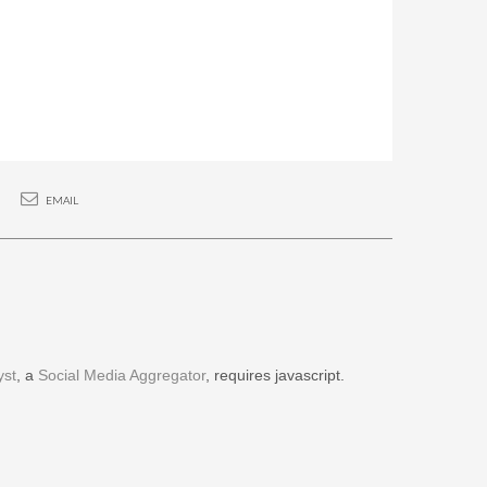
EMAIL
yst
, a
Social Media Aggregator
, requires javascript.