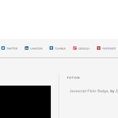
TWITTER
LINKEDIN
TUMBLR
GOOGLE+
PINTEREST
FOTOS!
Javascript Flickr Badge
, by
J