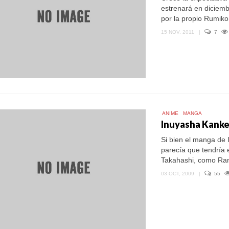
estrenará en diciemb
por la propio Rumiko 
15 NOV, 2011
|
7
ANIME
MANGA
Inuyasha Kanket
Si bien el manga de 
parecía que tendría 
Takahashi, como Ranm
03 OCT, 2009
|
55