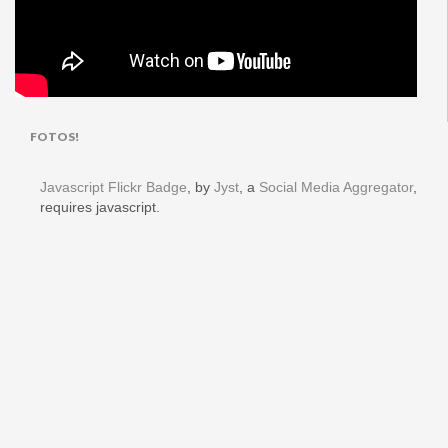
FOTOS!
Javascript Flickr Badge
, by
Jyst
, a
Social Media Aggregator
,
requires javascript.