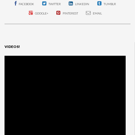
FACEBOOK
TWITTER
LINKEDIN
TUMBLR
GOOGLE+
PINTEREST
EMAIL
VIDEOS!