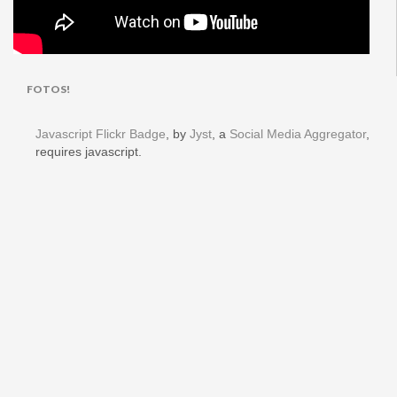
FOTOS!
Javascript Flickr Badge
, by
Jyst
, a
Social Media Aggregator
,
requires javascript.