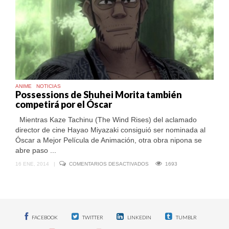
ANIME
NOTICIAS
Possessions de Shuhei Morita también
competirá por el Óscar
Mientras Kaze Tachinu (The Wind Rises) del aclamado
director de cine Hayao Miyazaki consiguió ser nominada al
Óscar a Mejor Película de Animación, otra obra nipona se
abre paso ...
EN
16 ENE, 2014
|
COMENTARIOS DESACTIVADOS
1693
POSSESSIONS
DE
SHUHEI
MORITA
TAMBIÉN
COMPETIRÁ
POR
FACEBOOK
TWITTER
LINKEDIN
TUMBLR
EL
ÓSCAR