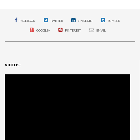
FACEBOOK
TWITTER
LINKEDIN
TUMBLR
GOOGLE+
PINTEREST
EMAIL
VIDEOS!