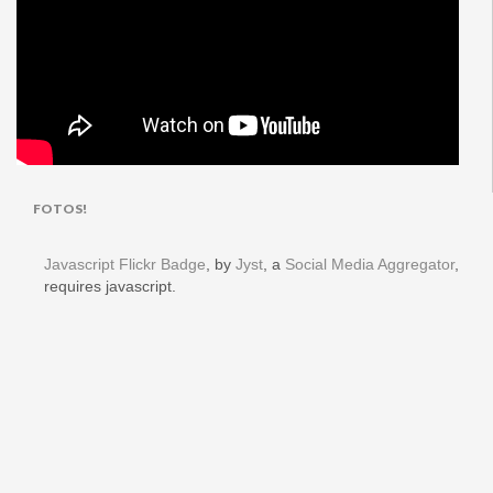
FOTOS!
Javascript Flickr Badge
, by
Jyst
, a
Social Media Aggregator
,
requires javascript.