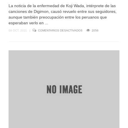
La noticia de la enfermedad de Koji Wada, intérprete de las
canciones de Digimon, causó revuelo entre sus seguidores,
aunque también preocupación entre los peruanos que
esperaban verlo en ...
EN
09 OCT, 2011
|
COMENTARIOS DESACTIVADOS
2056
OTAKU
FEST
ANUNCIA
NUEVA
INVITADA
TRAS
CANCELACIÓN
DE
KOJI
WADA