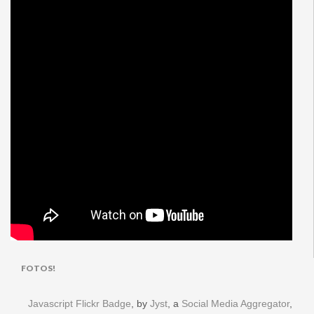
FOTOS!
Javascript Flickr Badge
, by
Jyst
, a
Social Media Aggregator
,