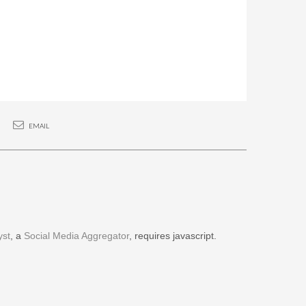
EMAIL
yst
, a
Social Media Aggregator
, requires javascript.