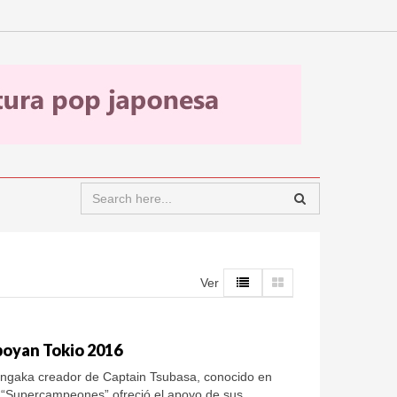
Ver
apoyan Tokio 2016
angaka creador de Captain Tsubasa, conocido en
“Supercampeones” ofreció el apoyo de sus