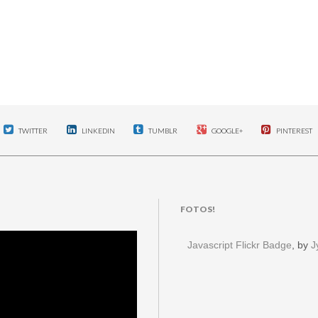
TWITTER
LINKEDIN
TUMBLR
GOOGLE+
PINTEREST
FOTOS!
Javascript Flickr Badge
, by
J