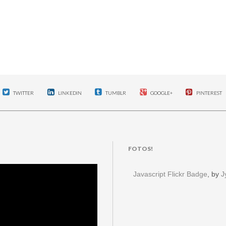
TWITTER
LINKEDIN
TUMBLR
GOOGLE+
PINTEREST
FOTOS!
Javascript Flickr Badge
, by
J