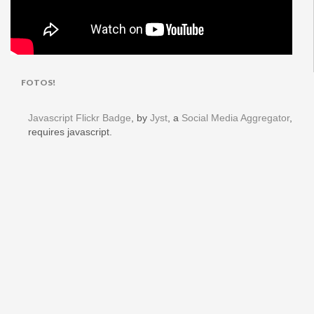
FOTOS!
Javascript Flickr Badge
, by
Jyst
, a
Social Media Aggregator
,
requires javascript.