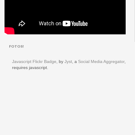
FOTOS!
Javascript Flickr Badge
, by
Jyst
, a
Social Media Aggregator
,
requires javascript.