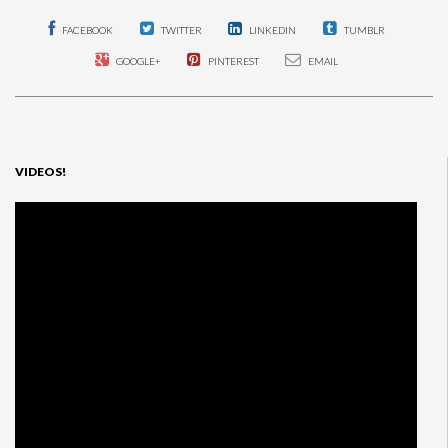
FACEBOOK
TWITTER
LINKEDIN
TUMBLR
GOOGLE+
PINTEREST
EMAIL
VIDEOS!