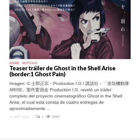
ANIME
NOTICIAS
Teaser tráiler de Ghost in the Shell Arise
(border:1 Ghost Pain)
Imagen: © 士郎正宗・Production I.G / 講談社・「攻殻機動隊
ARISE」製作委員会 Production I.G. reveló un tráiler
completo del proyecto cinematográfico Ghost in the Shell
Arise, el cual está consta de cuatro entregas de
aproximadamente ...
12 MAY, 2013
|
1
2062