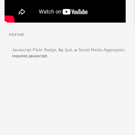
FOTOS!
Javascript Flickr Badge
, by
Jyst
, a
Social Media Aggregator
,
requires javascript.