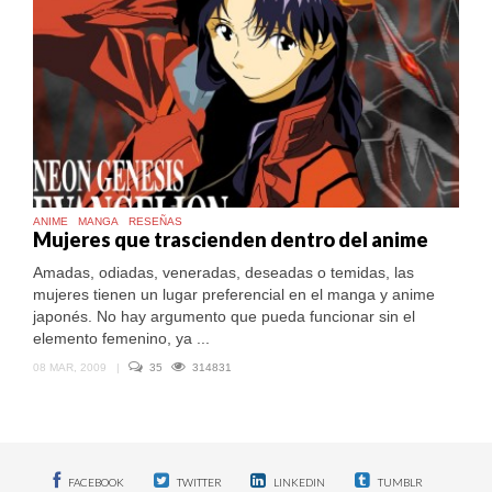
ANIME
MANGA
RESEÑAS
Mujeres que trascienden dentro del anime
Amadas, odiadas, veneradas, deseadas o temidas, las
mujeres tienen un lugar preferencial en el manga y anime
japonés. No hay argumento que pueda funcionar sin el
elemento femenino, ya ...
08 MAR, 2009
|
35
314831
FACEBOOK
TWITTER
LINKEDIN
TUMBLR