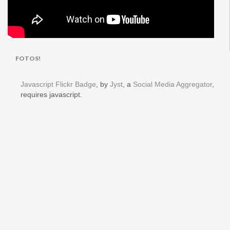
FOTOS!
Javascript Flickr Badge
, by
Jyst
, a
Social Media Aggregator
,
requires javascript.