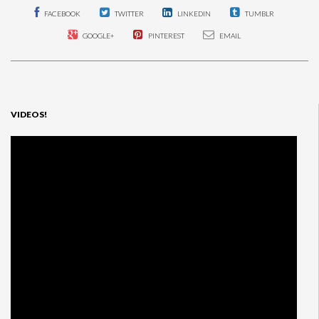
FACEBOOK
TWITTER
LINKEDIN
TUMBLR
GOOGLE+
PINTEREST
EMAIL
VIDEOS!