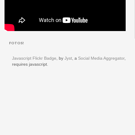
FOTOS!
Javascript Flickr Badge
, by
Jyst
, a
Social Media Aggregator
,
requires javascript.