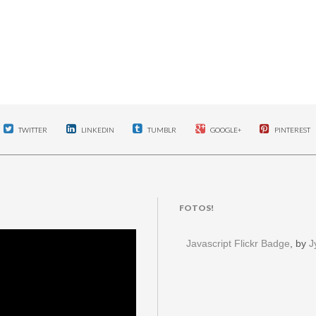
TWITTER
LINKEDIN
TUMBLR
GOOGLE+
PINTEREST
FOTOS!
Javascript Flickr Badge
, by
J