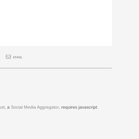
EMAIL
yst
, a
Social Media Aggregator
, requires javascript.