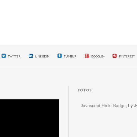
TWITTER
LINKEDIN
TUMBLR
GOOGLE+
PINTEREST
FOTOS!
Javascript Flickr Badge
, by
J