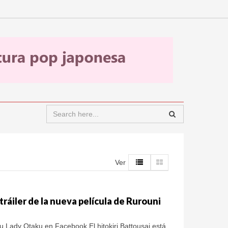
Ver
ráiler de la nueva película de Rurouni
Lady Otaku en Facebook El hitokiri Battousai está