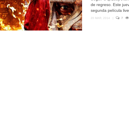
de regreso. Este juev
segunda película live 
20 MAR, 2014
|
7