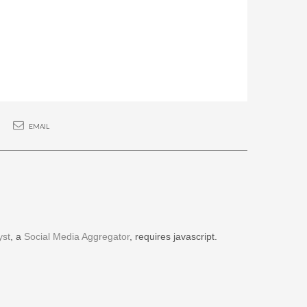
EMAIL
yst
, a
Social Media Aggregator
, requires javascript.