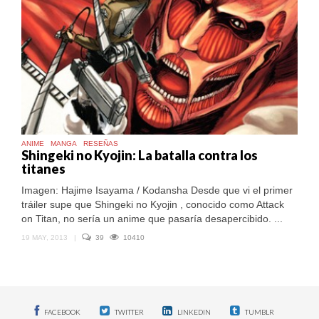
ANIME
MANGA
RESEÑAS
Shingeki no Kyojin: La batalla contra los
titanes
Imagen: Hajime Isayama / Kodansha Desde que vi el primer
tráiler supe que Shingeki no Kyojin , conocido como Attack
on Titan, no sería un anime que pasaría desapercibido. ...
19 MAY, 2013
|
39
10410
FACEBOOK
TWITTER
LINKEDIN
TUMBLR