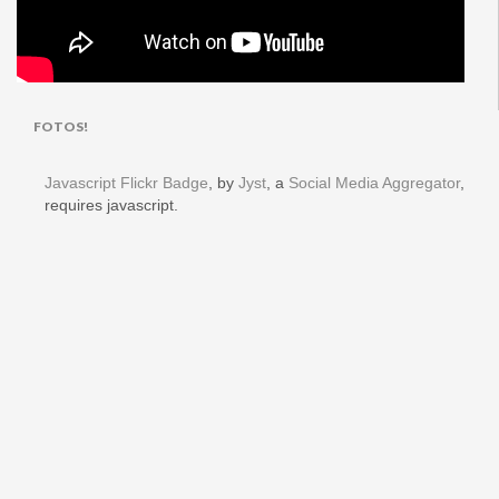
FOTOS!
Javascript Flickr Badge
, by
Jyst
, a
Social Media Aggregator
,
requires javascript.