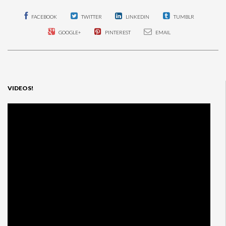
FACEBOOK
TWITTER
LINKEDIN
TUMBLR
GOOGLE+
PINTEREST
EMAIL
VIDEOS!