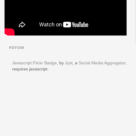
FOTOS!
Javascript Flickr Badge
, by
Jyst
, a
Social Media Aggregator
,
requires javascript.