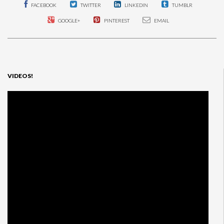
FACEBOOK
TWITTER
LINKEDIN
TUMBLR
ÁREAS
AFECTADAS
POR
GOOGLE+
PINTEREST
EMAIL
TERREMOTO
VIDEOS!