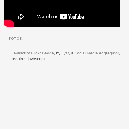
FOTOS!
Javascript Flickr Badge
, by
Jyst
, a
Social Media Aggregator
,
requires javascript.