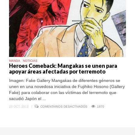
MANGA
NOTICIAS
Heroes Comeback: Mangakas se unen para
apoyar áreas afectadas por terremoto
Imagen: Fake Gallery Mangakas de diferentes géneros se
unen en una novedosa iniciativa de Fujihiko Hosono (Gallery
Fake) para colaborar con las víctimas del terremoto que
sacudió Japón el ...
EN
23 OCT, 2012
|
COMENTARIOS DESACTIVADOS
1870
HEROES
COMEBACK:
MANGAKAS
SE
UNEN
PARA
APOYAR