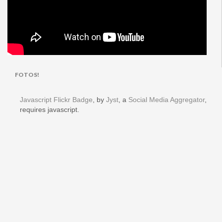
FOTOS!
Javascript Flickr Badge
, by
Jyst
, a
Social Media Aggregator
,
requires javascript.