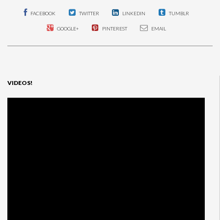
FACEBOOK
TWITTER
LINKEDIN
TUMBLR
GOOGLE+
PINTEREST
EMAIL
VIDEOS!