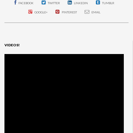
FACEBOOK
TWITTER
LINKEDIN
TUMBLR
GOOGLE+
PINTEREST
EMAIL
VIDEOS!