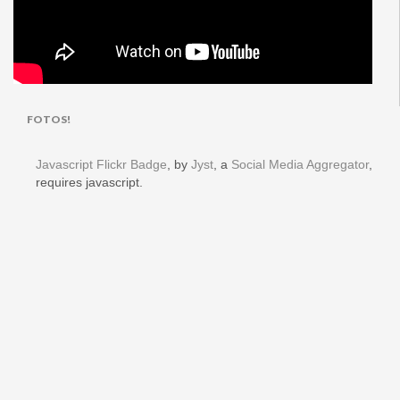
FOTOS!
Javascript Flickr Badge
, by
Jyst
, a
Social Media Aggregator
,
requires javascript.