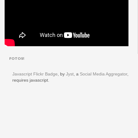
FOTOS!
Javascript Flickr Badge
, by
Jyst
, a
Social Media Aggregator
,
requires javascript.