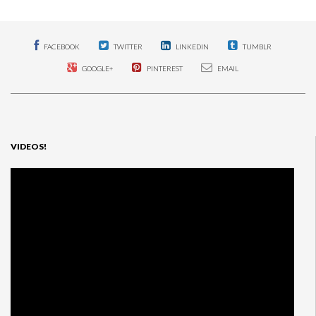
FACEBOOK
TWITTER
LINKEDIN
TUMBLR
GOOGLE+
PINTEREST
EMAIL
VIDEOS!