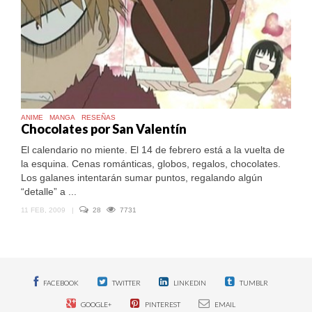
ANIME
MANGA
RESEÑAS
Chocolates por San Valentín
El calendario no miente. El 14 de febrero está a la vuelta de
la esquina. Cenas románticas, globos, regalos, chocolates.
Los galanes intentarán sumar puntos, regalando algún
“detalle” a ...
11 FEB, 2009
|
28
7731
FACEBOOK
TWITTER
LINKEDIN
TUMBLR
GOOGLE+
PINTEREST
EMAIL