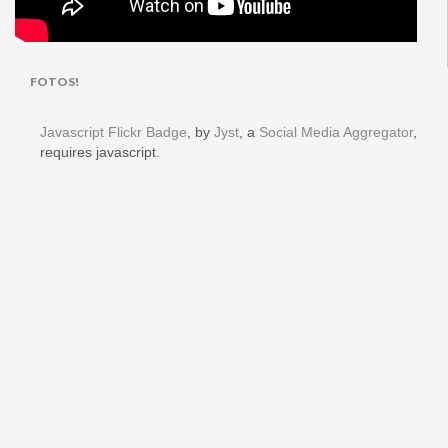
FOTOS!
Javascript Flickr Badge
, by
Jyst
, a
Social Media Aggregator
,
requires javascript.