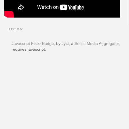
FOTOS!
Javascript Flickr Badge
, by
Jyst
, a
Social Media Aggregator
,
requires javascript.