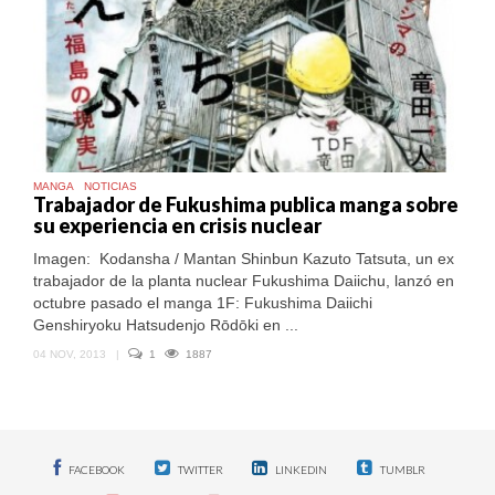
MANGA
NOTICIAS
Trabajador de Fukushima publica manga sobre
su experiencia en crisis nuclear
Imagen: Kodansha / Mantan Shinbun Kazuto Tatsuta, un ex
trabajador de la planta nuclear Fukushima Daiichu, lanzó en
octubre pasado el manga 1F: Fukushima Daiichi
Genshiryoku Hatsudenjo Rōdōki en ...
04 NOV, 2013
|
1
1887
FACEBOOK
TWITTER
LINKEDIN
TUMBLR