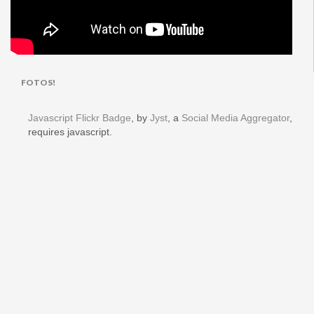
FOTOS!
Javascript Flickr Badge
, by
Jyst
, a
Social Media Aggregator
,
requires javascript.