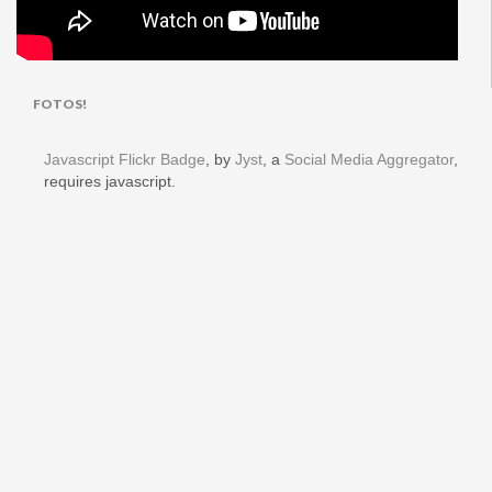
FOTOS!
Javascript Flickr Badge
, by
Jyst
, a
Social Media Aggregator
,
requires javascript.