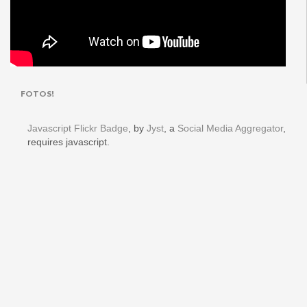
FOTOS!
Javascript Flickr Badge
, by
Jyst
, a
Social Media Aggregator
,
requires javascript.