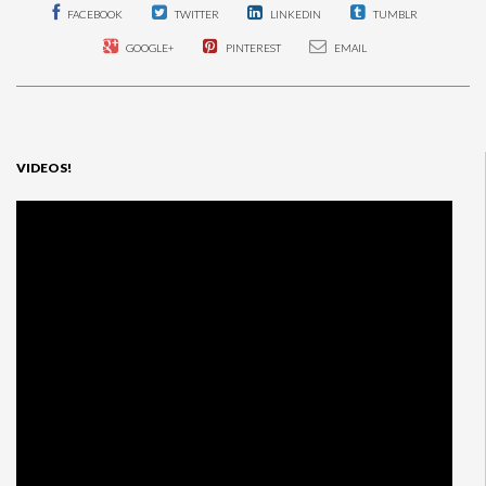
JMUSIC
FACEBOOK
TWITTER
LINKEDIN
TUMBLR
EN
EL
AKIBAFEST
GOOGLE+
PINTEREST
EMAIL
PERÚ
VIDEOS!