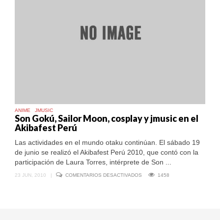
ANIME
JMUSIC
Son Gokú, Sailor Moon, cosplay y jmusic en el
Akibafest Perú
Las actividades en el mundo otaku continúan. El sábado 19
de junio se realizó el Akibafest Perú 2010, que contó con la
participación de Laura Torres, intérprete de Son ...
EN
23 JUN, 2010
|
COMENTARIOS DESACTIVADOS
1458
SON
GOKÚ,
SAILOR
MOON,
COSPLAY
Y