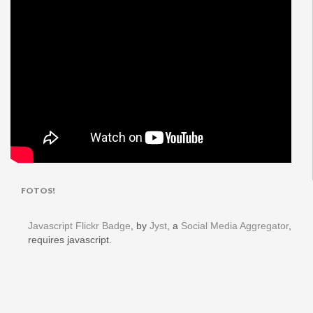
FOTOS!
Javascript Flickr Badge
, by
Jyst
, a
Social Media Aggregator
,
requires javascript.