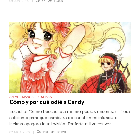
09 JUN, 2009
|
67
12405
ANIME
MANGA
RESEÑAS
Cómo y por qué odié a Candy
Escuchar “Si me buscas tú a mí, me podrás encontrar…” era
suficiente para que cambiara de canal en mi infancia o
incluso apagara la televisión. Prefería mil veces ver ...
02 MAR, 2009
|
130
30128