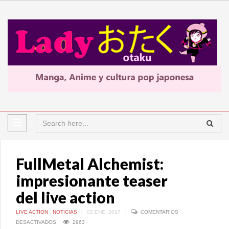
FullMetal Alchemist:
impresionante teaser
del live action
LIVE ACTION
,
NOTICIAS
|
02 ENE, 2017
|
COMENTARIOS
EN
DESACTIVADOS
2963
FULLMETAL