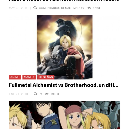
EN
MAY 23, 2011
|
COMENTARIOS DESACTIVADOS
1553
NUEVO
TRÁILER
DE
FULLMETAL
ALCHEMIST:
MILOS
NO
SEINARU
HOSHI
ANIME
MANGA
RESEÑAS
Fullmetal Alchemist vs Brotherhood, un difícil balance
ENE 21, 2010
|
71
19033