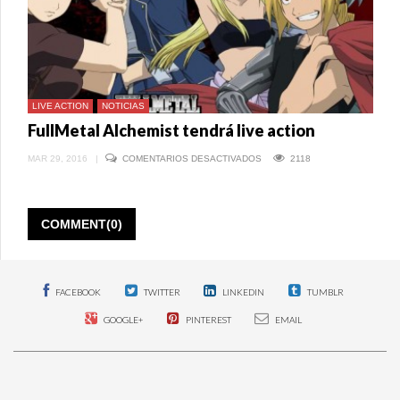
LIVE ACTION
NOTICIAS
FullMetal Alchemist tendrá live action
EN
MAR 29, 2016
|
COMENTARIOS DESACTIVADOS
2118
FULLMETAL
ALCHEMIST
TENDRÁ
LIVE
ACTION
COMMENT(0)
FACEBOOK
TWITTER
LINKEDIN
TUMBLR
GOOGLE+
PINTEREST
EMAIL