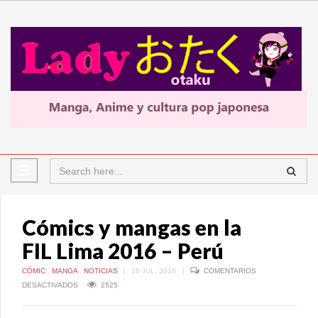
Cómics y mangas en la
FIL Lima 2016 – Perú
CÓMIC
,
MANGA
,
NOTICIAS
|
18 JUL, 2016
|
COMENTARIOS
EN
DESACTIVADOS
2525
CÓMICS
Y
MANGAS