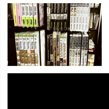
EN
LA
FIL
LIMA
2016
–
PERÚ