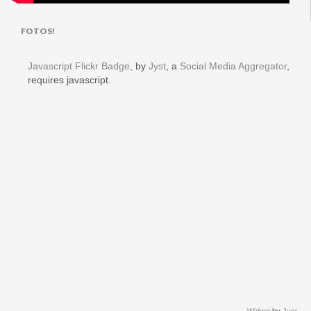
FOTOS!
Javascript Flickr Badge
, by
Jyst
, a
Social Media Aggregator
,
requires javascript.