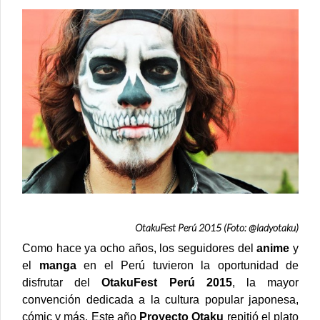
POST
OTAKUFEST
2015
OtakuFest Perú 2015 (Foto: @ladyotaku)
Como hace ya ocho años, los seguidores del
anime
y
el
manga
en el Perú tuvieron la oportunidad de
disfrutar del
OtakuFest Perú 2015
, la mayor
convención dedicada a la cultura popular japonesa,
cómic y más.
Este año
Proyecto Otaku
repitió el plato