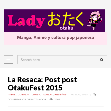
La Resaca: Post post
OtakuFest 2015
ANIME
,
COSPLAY
,
JMUSIC
,
MANGA
,
RESEÑAS
|
02 NOV, 2015
|
EN
COMENTARIOS DESACTIVADOS
2967
LA
RESACA:
POST