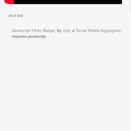
FOTOS!
Javascript Flickr Badge
, by
Jyst
, a
Social Media Aggregator
,
requires javascript.