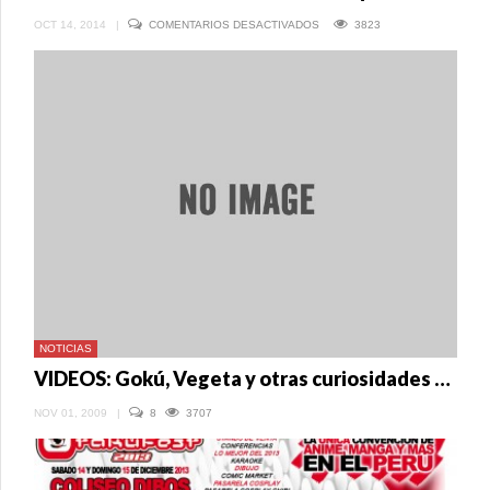
EN
OCT 14, 2014
|
COMENTARIOS DESACTIVADOS
3823
OTAKU
FEST
2014
A
LA
VUELTA
DE
LA
ESQUINA
NOTICIAS
VIDEOS: Gokú, Vegeta y otras curiosidades del OtakuFest Perú 2009
NOV 01, 2009
|
8
3707