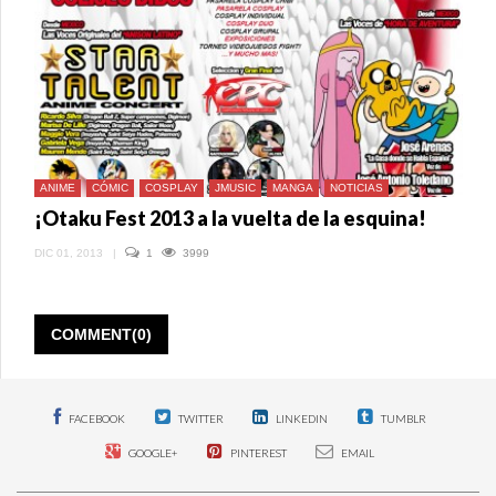
ANIME
CÓMIC
COSPLAY
JMUSIC
MANGA
NOTICIAS
¡Otaku Fest 2013 a la vuelta de la esquina!
DIC 01, 2013
|
1
3999
COMMENT(0)
FACEBOOK
TWITTER
LINKEDIN
TUMBLR
GOOGLE+
PINTEREST
EMAIL