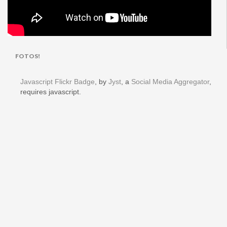
FOTOS!
Javascript Flickr Badge
, by
Jyst
, a
Social Media Aggregator
,
requires javascript.