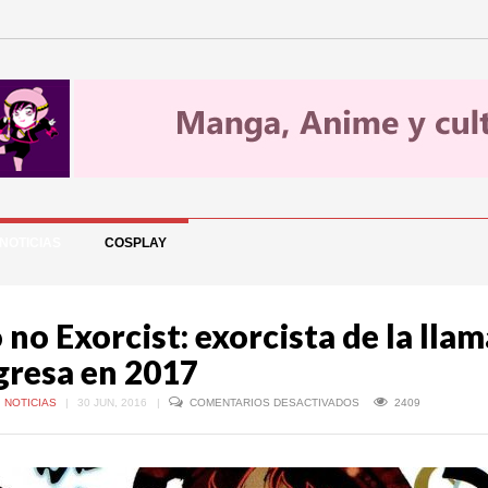
NOTICIAS
COSPLAY
 no Exorcist: exorcista de la llam
gresa en 2017
EN
,
NOTICIAS
|
30 JUN, 2016
|
COMENTARIOS DESACTIVADOS
2409
AO
NO
EXORCIST:
EXORCISTA
DE
LA