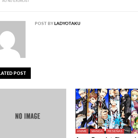
AO NO EXORCIST
POST BY
LADYOTAKU
LATED POST
ANIME
MANGA
RESEÑAS