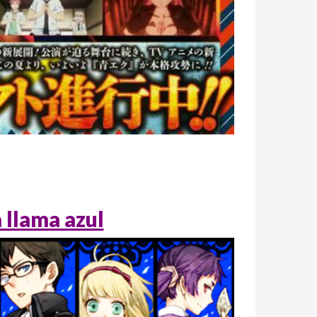
)
a llama azul